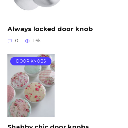
Always locked door knob
0
1.6k.
DOOR KNOBS
Shabby chic door knobs