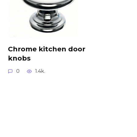
Chrome kitchen door
knobs
0
1.4k.