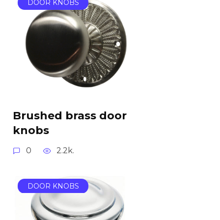
DOOR KNOBS
Brushed brass door
knobs
0
2.2k.
DOOR KNOBS