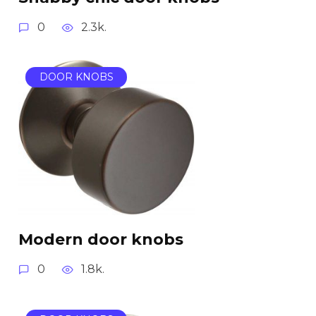
0
2.3k.
DOOR KNOBS
Modern door knobs
0
1.8k.