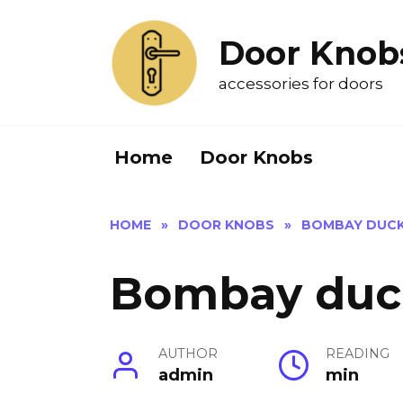
Skip
to
Door Knob
content
accessories for doors
Home
Door Knobs
HOME
»
DOOR KNOBS
»
BOMBAY DUC
Bombay duc
AUTHOR
READING
admin
min