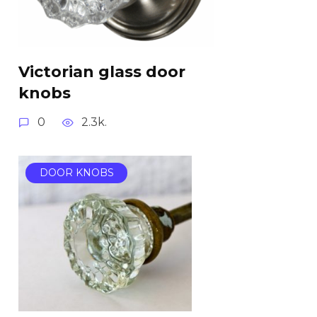
Victorian glass door
knobs
0
2.3k.
DOOR KNOBS