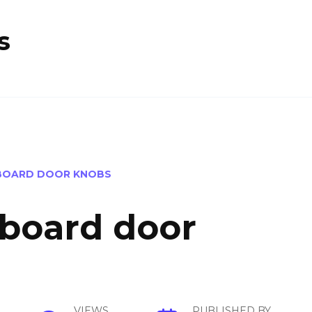
s
BOARD DOOR KNOBS
board door
VIEWS
PUBLISHED BY