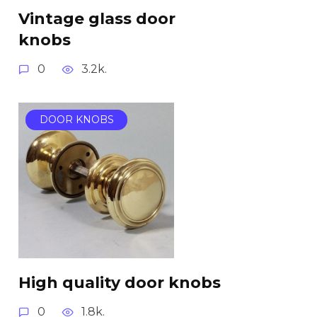
Vintage glass door
knobs
0
3.2k.
DOOR KNOBS
High quality door knobs
0
1.8k.