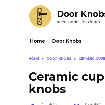
Skip
to
Door Knob
content
accessories for doors
Home
Door Knobs
HOME
»
DOOR KNOBS
»
CERAMIC CUP
Ceramic cup
knobs
AUTHOR
READING