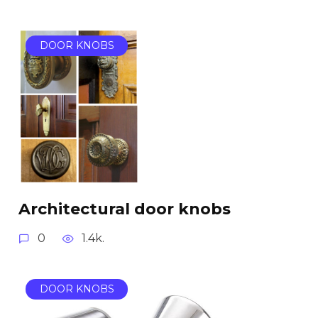
DOOR KNOBS
Architectural door knobs
0
1.4k.
DOOR KNOBS