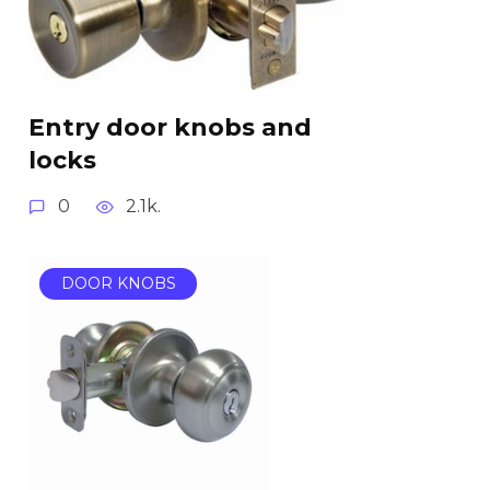
Entry door knobs and
locks
0
2.1k.
DOOR KNOBS