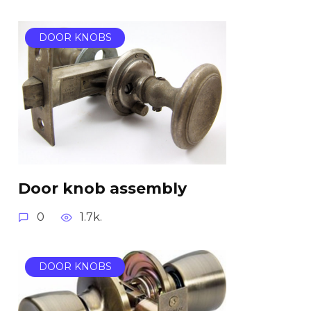
DOOR KNOBS
Door knob assembly
0
1.7k.
DOOR KNOBS