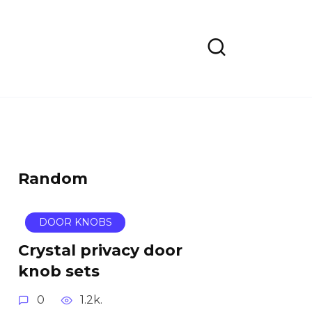
Random
DOOR KNOBS
Crystal privacy door
knob sets
0
1.2k.