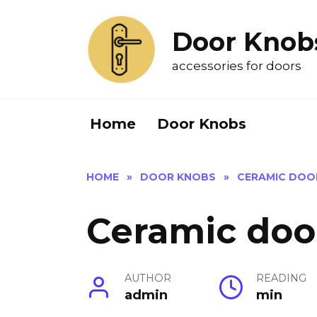
Skip
to
Door Knob
content
accessories for doors
Home
Door Knobs
HOME
»
DOOR KNOBS
»
CERAMIC DOO
Ceramic doo
AUTHOR
READING
admin
min