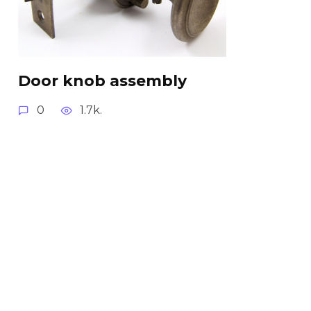
Door knob assembly
0
1.7k.