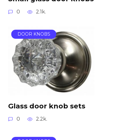
0
2.1k.
DOOR KNOBS
Glass door knob sets
0
2.2k.