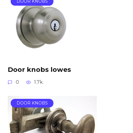
DOOR KNOBS
Door knobs lowes
0
1.7k.
DOOR KNOBS