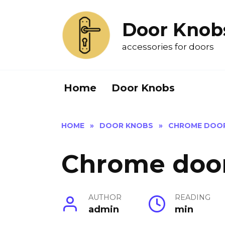
Skip
to
Door Knob
content
accessories for doors
Home
Door Knobs
HOME
»
DOOR KNOBS
»
CHROME DOO
Chrome doo
AUTHOR
READING
admin
min