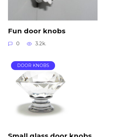
Fun door knobs
0
3.2k.
DOOR KNOBS
Small glass door knobs