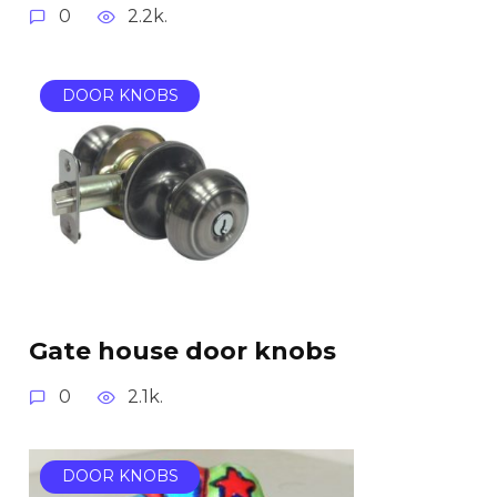
0
2.2k.
DOOR KNOBS
Gate house door knobs
0
2.1k.
DOOR KNOBS