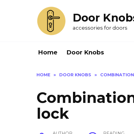
Skip
to
Door Knob
content
accessories for doors
Home
Door Knobs
HOME
»
DOOR KNOBS
»
COMBINATION
Combination
lock
AUTHOR
READING