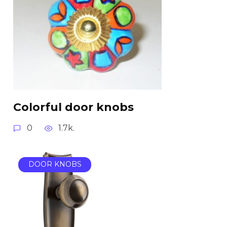
Colorful door knobs
0
1.7k.
DOOR KNOBS