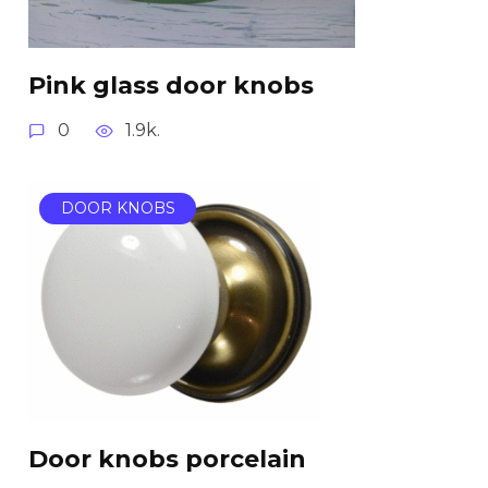
Pink glass door knobs
0
1.9k.
DOOR KNOBS
Door knobs porcelain