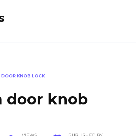
s
 DOOR KNOB LOCK
 door knob
VIEWS
PUBLISHED BY