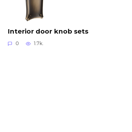
Interior door knob sets
0
1.7k.