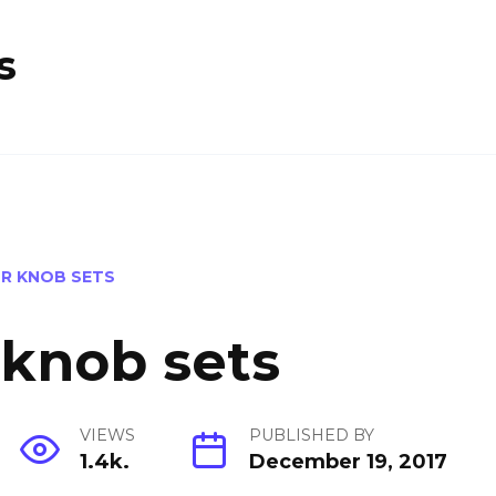
s
R KNOB SETS
 knob sets
VIEWS
PUBLISHED BY
1.4k.
December 19, 2017