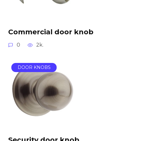
Commercial door knob
0
2k.
DOOR KNOBS
Security door knob