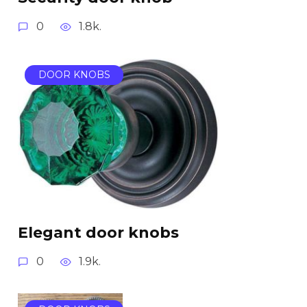
0
1.8k.
DOOR KNOBS
Elegant door knobs
0
1.9k.