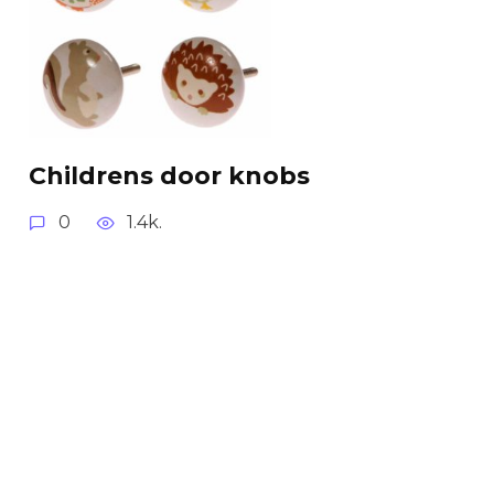
Childrens door knobs
0
1.4k.