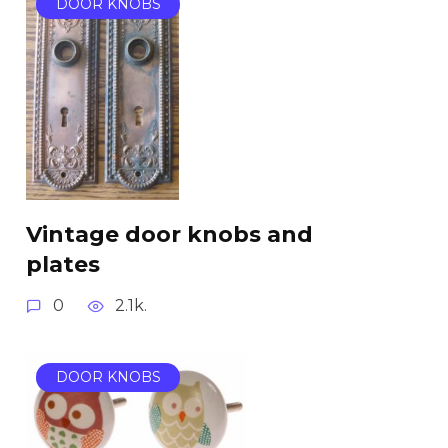
DOOR KNOBS
Vintage door knobs and
plates
0
2.1k.
DOOR KNOBS