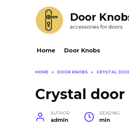
Skip
to
Door Knob
content
accessories for doors
Home
Door Knobs
HOME
»
DOOR KNOBS
»
CRYSTAL DOO
Crystal door
AUTHOR
READING
admin
min