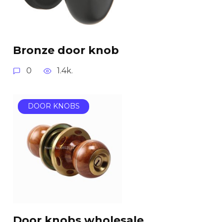
Bronze door knob
0
1.4k.
DOOR KNOBS
Door knobs wholesale