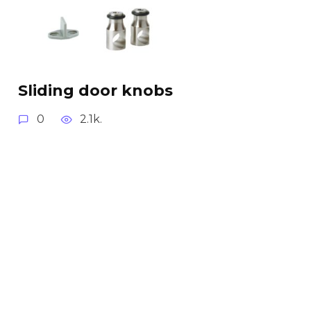
Sliding door knobs
0
2.1k.