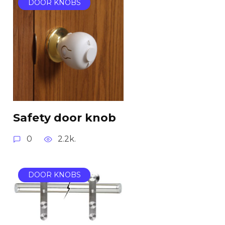
DOOR KNOBS
Safety door knob
0
2.2k.
DOOR KNOBS