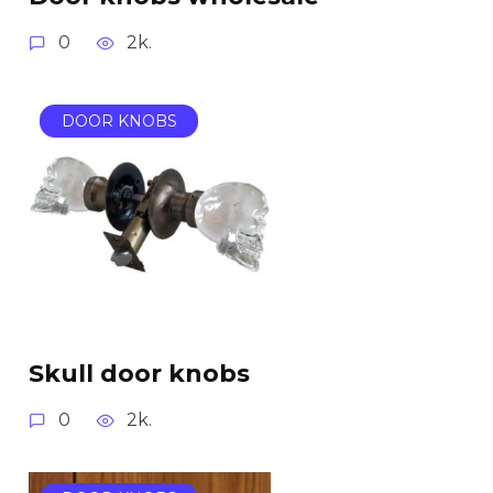
0
2k.
DOOR KNOBS
Skull door knobs
0
2k.