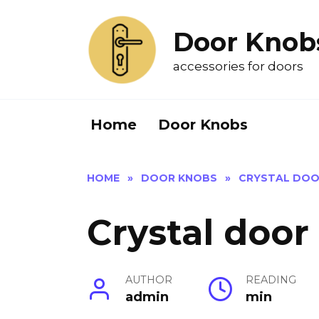
Skip
to
Door Knob
content
accessories for doors
Home
Door Knobs
HOME
»
DOOR KNOBS
»
CRYSTAL DOO
Crystal door
AUTHOR
READING
admin
min