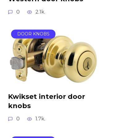
0
2.1k.
DOOR KNOBS
Kwikset interior door
knobs
0
1.7k.