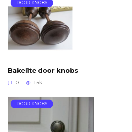
DOOR KNOBS
Bakelite door knobs
0
1.5k.
DOOR KNOBS