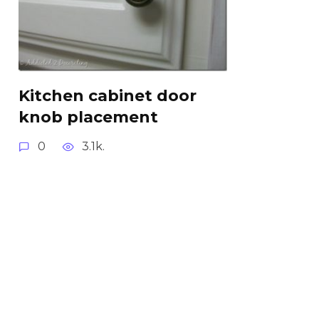
Kitchen cabinet door
knob placement
0
3.1k.