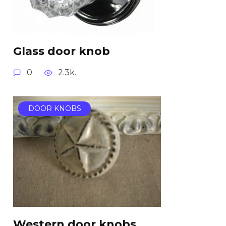
Glass door knob
0
2.3k.
DOOR KNOBS
Western door knobs