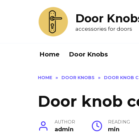
Skip
to
Door Knob
content
accessories for doors
Home
Door Knobs
HOME
»
DOOR KNOBS
»
DOOR KNOB 
Door knob c
AUTHOR
READING
admin
min