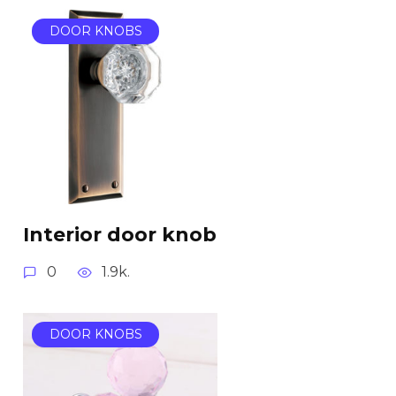
DOOR KNOBS
Interior door knob
0
1.9k.
DOOR KNOBS