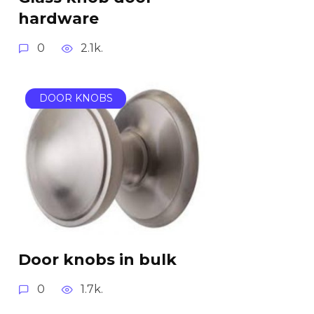
hardware
0
2.1k.
DOOR KNOBS
Door knobs in bulk
0
1.7k.