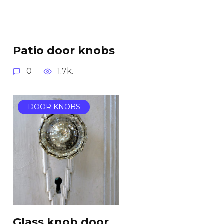
Patio door knobs
0
1.7k.
DOOR KNOBS
Glass knob door