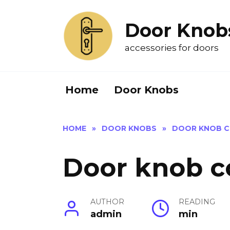
Skip
to
Door Knob
content
accessories for doors
Home
Door Knobs
HOME
»
DOOR KNOBS
»
DOOR KNOB C
Door knob c
AUTHOR
READING
admin
min