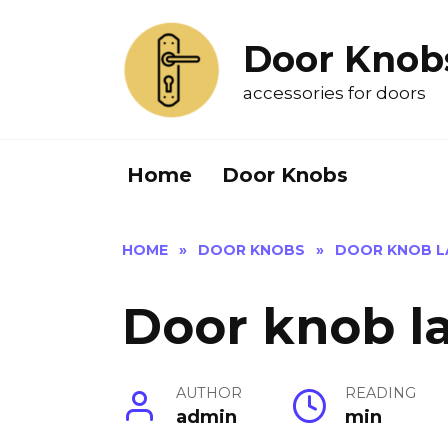
Skip
to
Door Knob
content
accessories for doors
Home
Door Knobs
HOME
»
DOOR KNOBS
»
DOOR KNOB L
Door knob l
AUTHOR
READING
admin
min