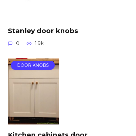
Stanley door knobs
0
1.9k.
DOOR KNOBS
Kitchen cabinets door