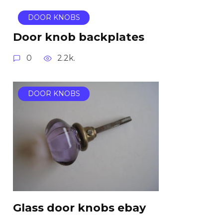
DOOR KNOBS
Door knob backplates
0
2.2k.
DOOR KNOBS
Glass door knobs ebay