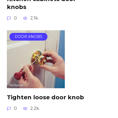
knobs
0
2.1k.
DOOR KNOBS
Tighten loose door knob
0
2.2k.