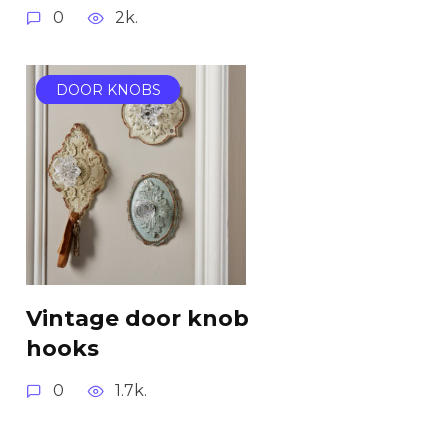
0
2k.
DOOR KNOBS
Vintage door knob
hooks
0
1.7k.