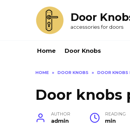
Skip
to
Door Knob
content
accessories for doors
Home
Door Knobs
HOME
»
DOOR KNOBS
»
DOOR KNOBS 
Door knobs 
AUTHOR
READING
admin
min