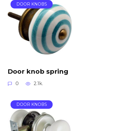
DOOR KNOBS
Door knob spring
0
2.1k.
DOOR KNOBS