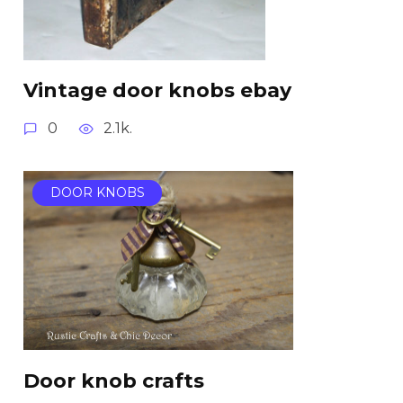
Vintage door knobs ebay
0
2.1k.
DOOR KNOBS
Door knob crafts