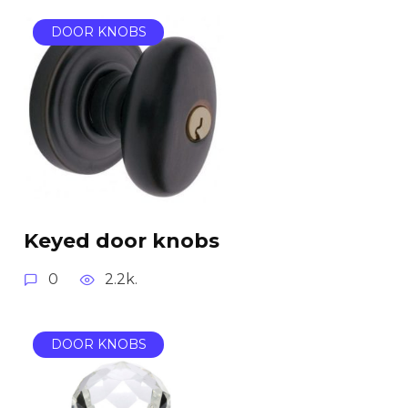
DOOR KNOBS
Keyed door knobs
0
2.2k.
DOOR KNOBS