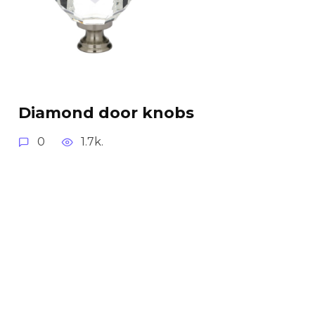
Diamond door knobs
0
1.7k.