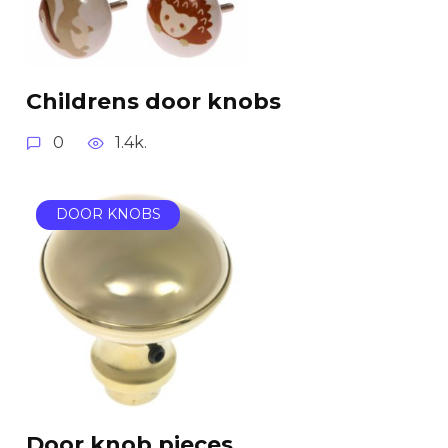
Childrens door knobs
0
1.4k.
DOOR KNOBS
Door knob pieces