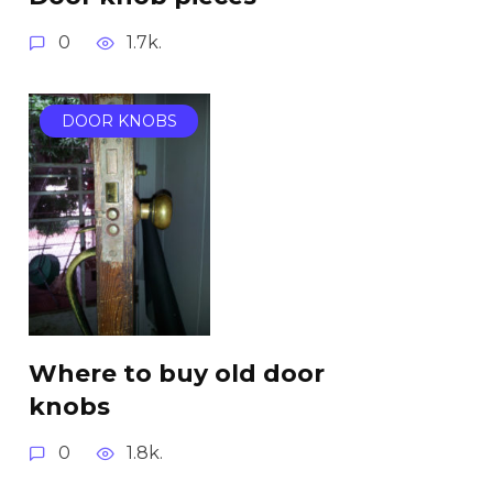
0
1.7k.
DOOR KNOBS
Where to buy old door
knobs
0
1.8k.