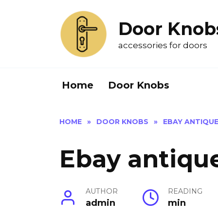
Skip
to
Door Knob
content
accessories for doors
Home
Door Knobs
HOME
»
DOOR KNOBS
»
EBAY ANTIQU
Ebay antiqu
AUTHOR
READING
admin
min