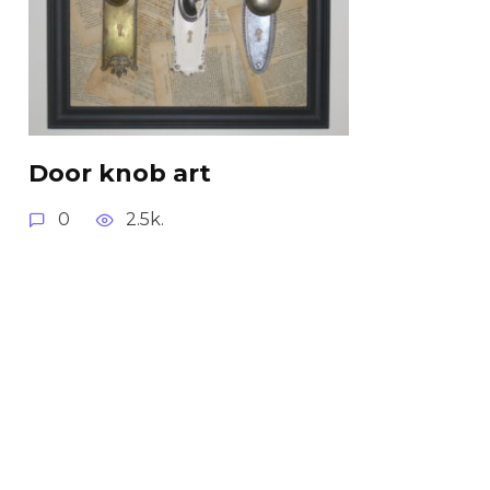
Door knob art
0
2.5k.