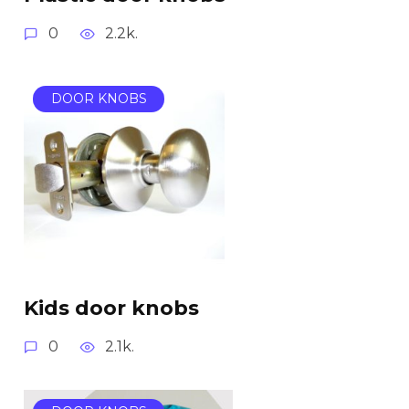
0
2.2k.
DOOR KNOBS
Kids door knobs
0
2.1k.