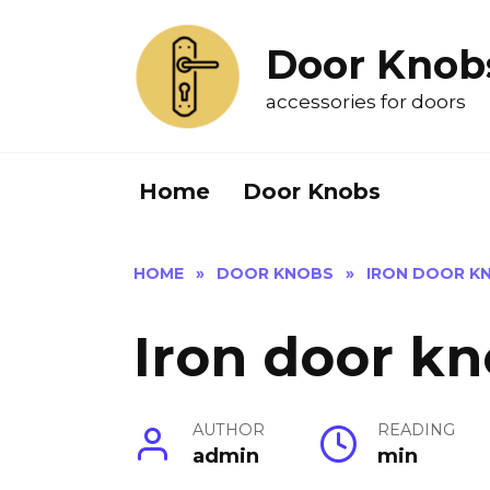
Skip
to
Door Knob
content
accessories for doors
Home
Door Knobs
HOME
»
DOOR KNOBS
»
IRON DOOR K
Iron door k
AUTHOR
READING
admin
min