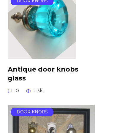
DOOR KNOBS
Antique door knobs
glass
0
1.3k.
DOOR KNOBS