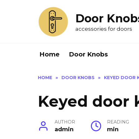
Skip
to
Door Knob
content
accessories for doors
Home
Door Knobs
HOME
»
DOOR KNOBS
»
KEYED DOOR 
Keyed door 
AUTHOR
READING
admin
min