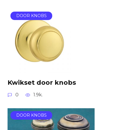
DOOR KNOBS
Kwikset door knobs
0
1.9k.
DOOR KNOBS