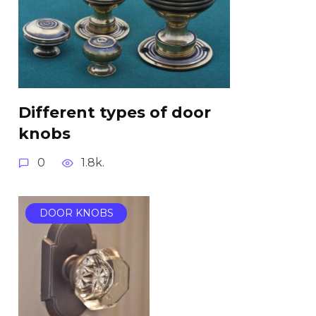
Different types of door
knobs
0
1.8k.
DOOR KNOBS