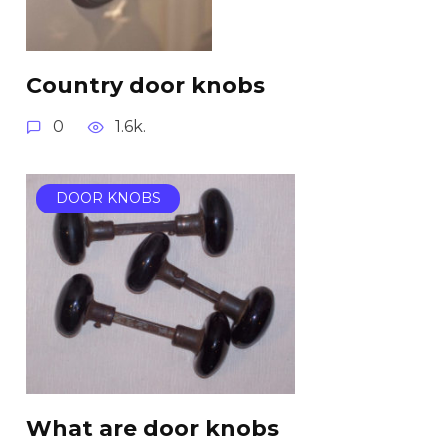
Country door knobs
0
1.6k.
DOOR KNOBS
What are door knobs