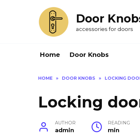
Skip
to
Door Knob
content
accessories for doors
Home
Door Knobs
HOME
»
DOOR KNOBS
»
LOCKING DOO
Locking doo
AUTHOR
READING
admin
min