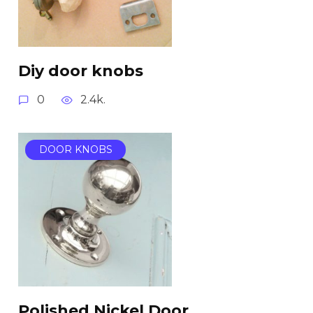
Diy door knobs
0
2.4k.
DOOR KNOBS
Polished Nickel Door