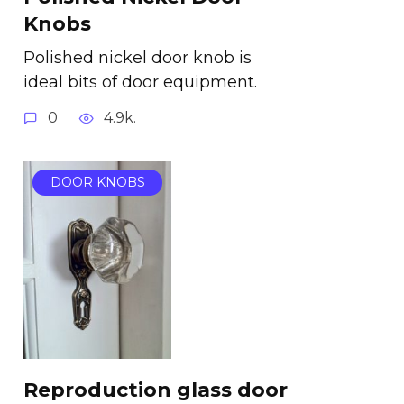
Knobs
Polished nickel door knob is
ideal bits of door equipment.
0
4.9k.
DOOR KNOBS
Reproduction glass door