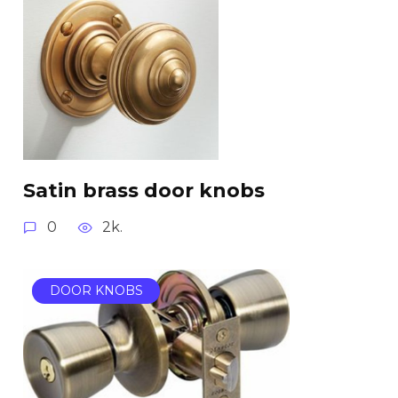
Satin brass door knobs
0
2k.
DOOR KNOBS