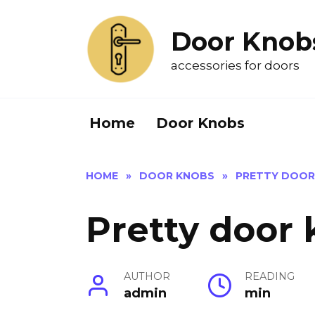
Skip
to
Door Knob
content
accessories for doors
Home
Door Knobs
HOME
»
DOOR KNOBS
»
PRETTY DOOR
Pretty door
AUTHOR
READING
admin
min