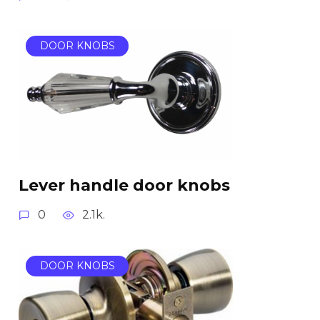
DOOR KNOBS
Lever handle door knobs
0
2.1k.
DOOR KNOBS