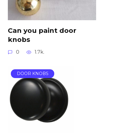
Can you paint door
knobs
0
1.7k.
DOOR KNOBS