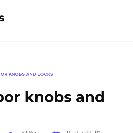
s
OOR KNOBS AND LOCKS
oor knobs and
VIEWS
PUBLISHED BY