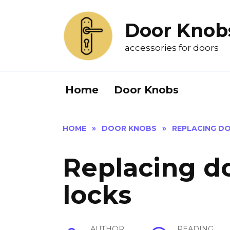
Skip
to
Door Knob
content
accessories for doors
Home
Door Knobs
HOME
»
DOOR KNOBS
»
REPLACING D
Replacing d
locks
AUTHOR
READING