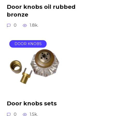
Door knobs oil rubbed
bronze
0
1.8k.
DOOR KNOBS
Door knobs sets
0
1.5k.