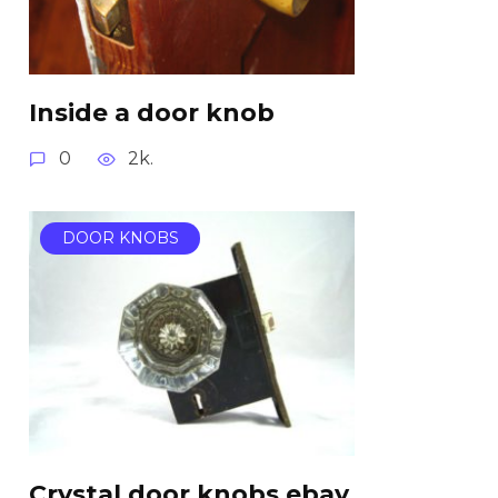
Inside a door knob
0
2k.
DOOR KNOBS
Crystal door knobs ebay