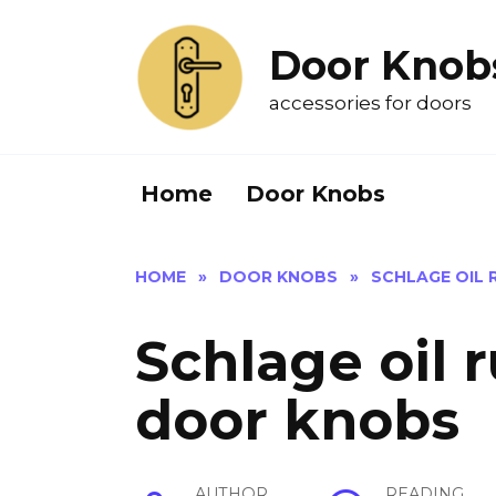
Skip
to
Door Knob
content
accessories for doors
Home
Door Knobs
HOME
»
DOOR KNOBS
»
SCHLAGE OIL
Schlage oil 
door knobs
AUTHOR
READING