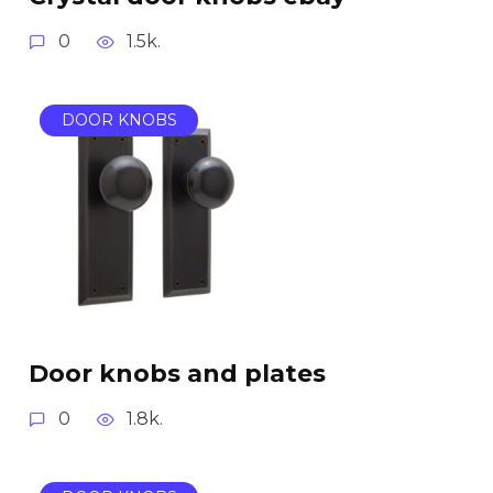
0
1.5k.
DOOR KNOBS
Door knobs and plates
0
1.8k.