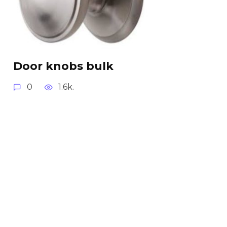
Door knobs bulk
0
1.6k.