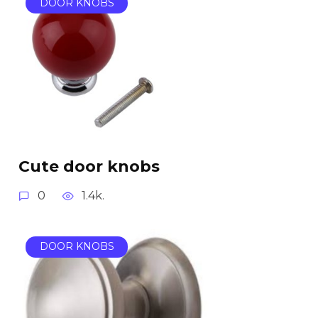
DOOR KNOBS
Cute door knobs
0
1.4k.
DOOR KNOBS