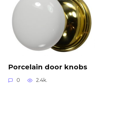
Porcelain door knobs
0
2.4k.