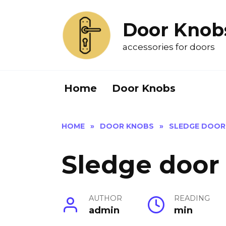
Skip
to
Door Knob
content
accessories for doors
Home
Door Knobs
HOME
»
DOOR KNOBS
»
SLEDGE DOOR
Sledge door
AUTHOR
READING
admin
min