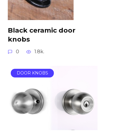
Black ceramic door
knobs
0
1.8k.
DOOR KNOBS