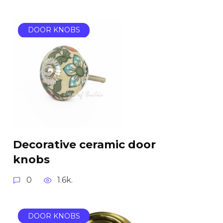
DOOR KNOBS
Decorative ceramic door
knobs
0
1.6k.
DOOR KNOBS