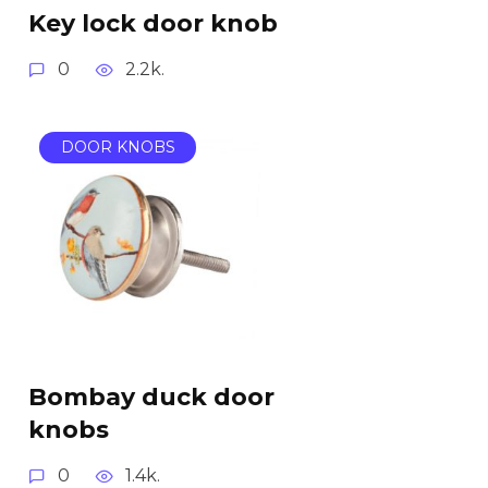
Key lock door knob
0
2.2k.
DOOR KNOBS
Bombay duck door
knobs
0
1.4k.