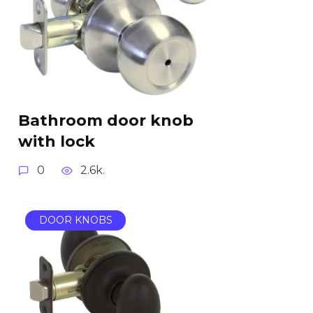
Bathroom door knob
with lock
0
2.6k.
DOOR KNOBS