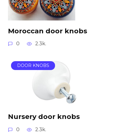
Moroccan door knobs
0
2.3k.
DOOR KNOBS
Nursery door knobs
0
2.3k.