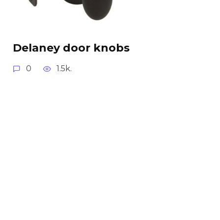
Delaney door knobs
0
1.5k.