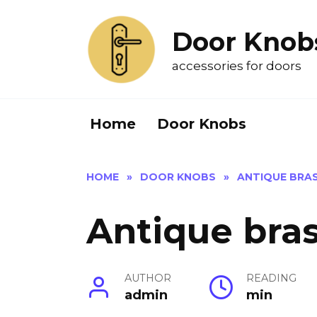
Skip
to
Door Knob
content
accessories for doors
Home
Door Knobs
HOME
»
DOOR KNOBS
»
ANTIQUE BRA
Antique bra
AUTHOR
READING
admin
min