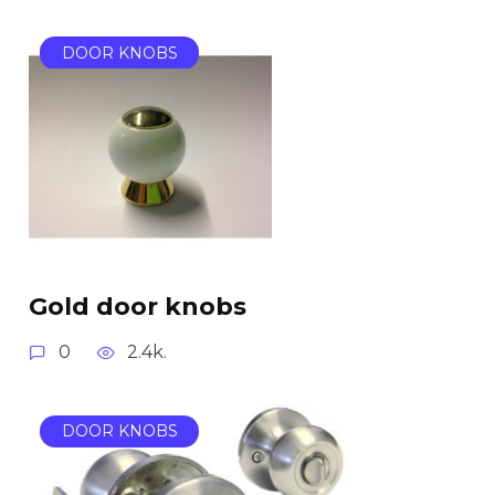
DOOR KNOBS
Gold door knobs
0
2.4k.
DOOR KNOBS