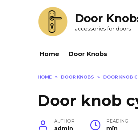
Skip
to
Door Knob
content
accessories for doors
Home
Door Knobs
HOME
»
DOOR KNOBS
»
DOOR KNOB C
Door knob c
AUTHOR
READING
admin
min