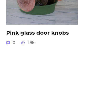
Pink glass door knobs
0
1.9k.