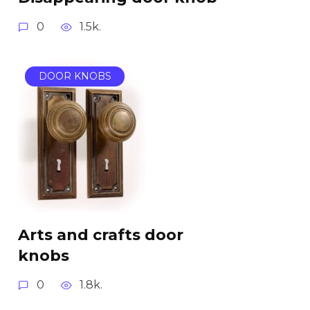
0
1.5k.
DOOR KNOBS
Arts and crafts door
knobs
0
1.8k.