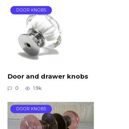
DOOR KNOBS
Door and drawer knobs
0
1.9k.
DOOR KNOBS