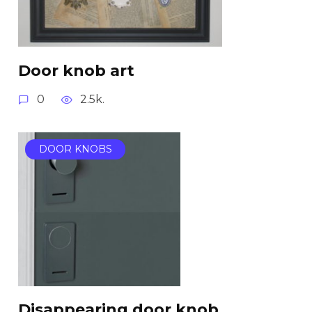
Door knob art
0
2.5k.
DOOR KNOBS
Disappearing door knob