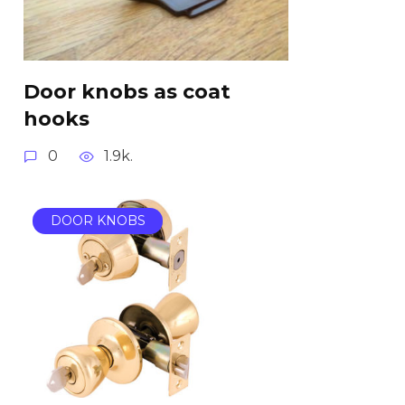
Door knobs as coat
hooks
0
1.9k.
DOOR KNOBS