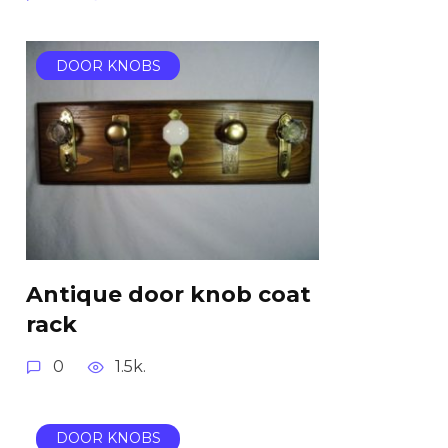
DOOR KNOBS
Antique door knob coat
rack
0
1.5k.
DOOR KNOBS