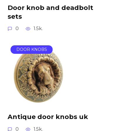
Door knob and deadbolt
sets
0
1.5k.
DOOR KNOBS
Antique door knobs uk
0
1.5k.