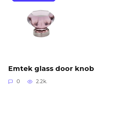
Emtek glass door knob
0
2.2k.