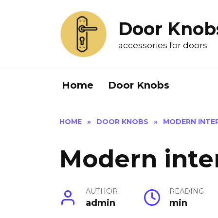
Skip
to
Door Knob
content
accessories for doors
Home
Door Knobs
HOME
»
DOOR KNOBS
»
MODERN INTE
Modern inte
AUTHOR
READING
admin
min