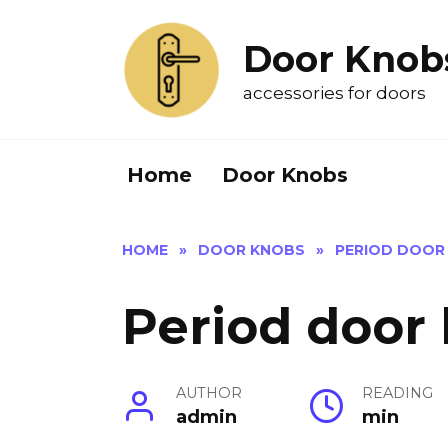
Skip
to
Door Knob
content
accessories for doors
Home
Door Knobs
HOME
»
DOOR KNOBS
»
PERIOD DOOR
Period door
AUTHOR
READING
admin
min