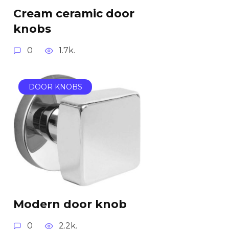
Cream ceramic door
knobs
0
1.7k.
DOOR KNOBS
Modern door knob
0
2.2k.