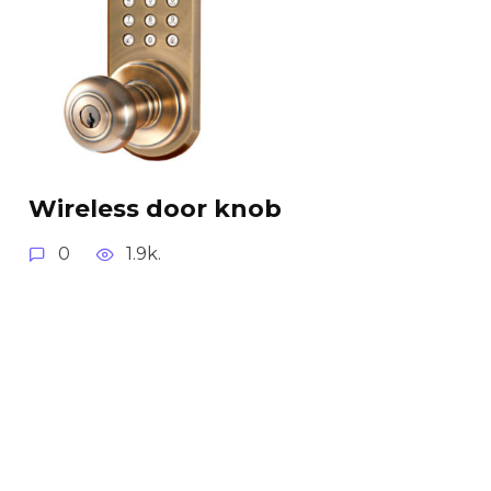
Wireless door knob
0
1.9k.