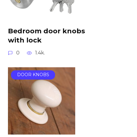
Bedroom door knobs
with lock
0
1.4k.
DOOR KNOBS