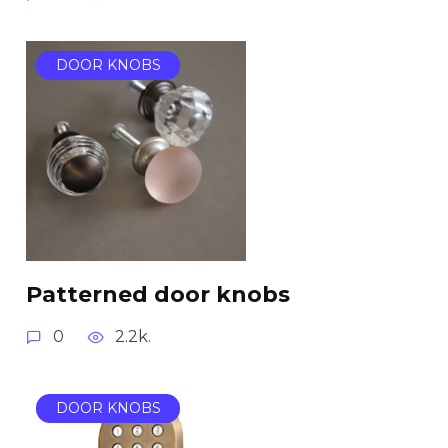
DOOR KNOBS
Patterned door knobs
0
2.2k.
DOOR KNOBS