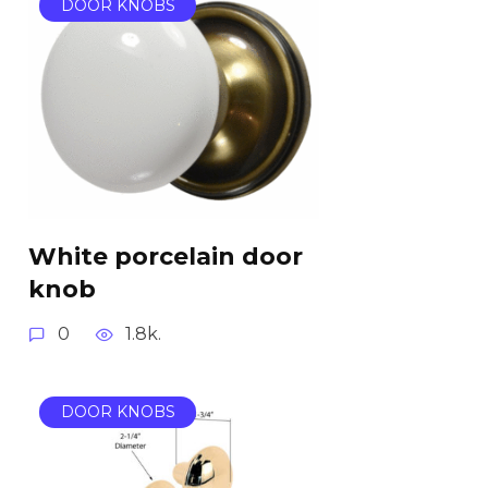
DOOR KNOBS
White porcelain door
knob
0
1.8k.
DOOR KNOBS