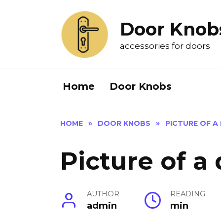
Skip
to
Door Knob
content
accessories for doors
Home
Door Knobs
HOME
»
DOOR KNOBS
»
PICTURE OF 
Picture of a
AUTHOR
READING
admin
min