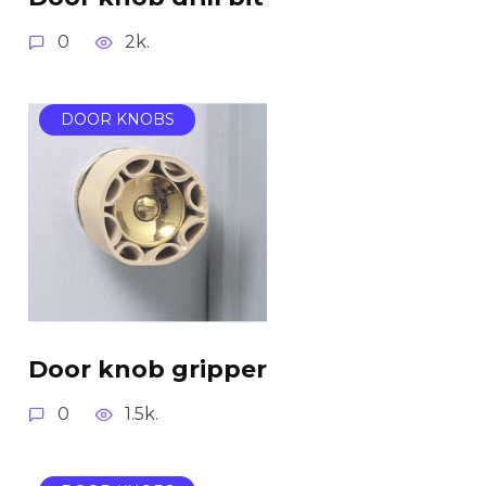
0
2k.
DOOR KNOBS
Door knob gripper
0
1.5k.