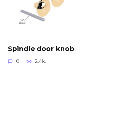
Spindle door knob
0
2.4k.