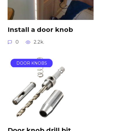
Install a door knob
0
2.2k.
DOOR KNOBS
Door knob drill bit