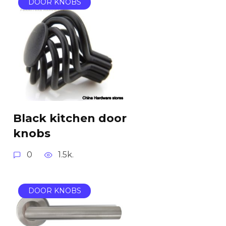
DOOR KNOBS
Black kitchen door
knobs
0
1.5k.
DOOR KNOBS