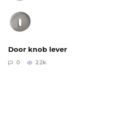
Door knob lever
0
2.2k.