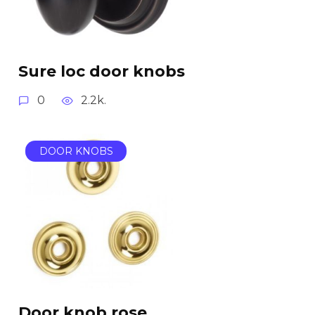
Sure loc door knobs
0
2.2k.
DOOR KNOBS
Door knob rose