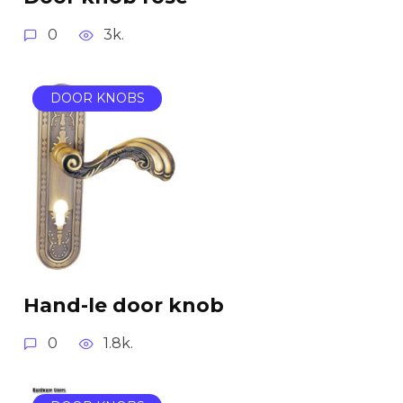
0
3k.
DOOR KNOBS
Hand-le door knob
0
1.8k.