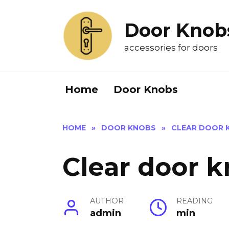
Skip
to
Door Knob
content
accessories for doors
Home
Door Knobs
HOME
»
DOOR KNOBS
»
CLEAR DOOR 
Clear door 
AUTHOR
READING
admin
min